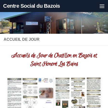
Centre Social du Bazois
Skip to content
ACCUEIL DE JOUR
Accueils de Jour de Chatillon en Bazois et
Saint Honoré Les Bains