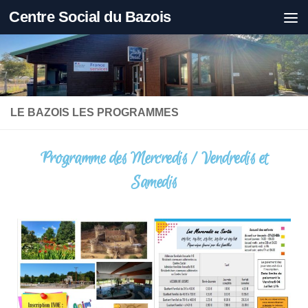
Centre Social du Bazois
Skip to content
LE BAZOIS LES PROGRAMMES
Programme des Mercredis / Vendredis et
Samedis